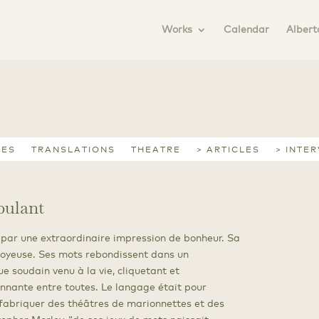
Works
Calendar
Albert
IES
TRANSLATIONS
THEATRE
> ARTICLES
> INTE
bulant
 par une extraordinaire impression de bonheur. Sa
 joyeuse. Ses mots rebondissent dans un
ue soudain venu à la vie, cliquetant et
onnante entre toutes. Le langage était pour
 fabriquer des théâtres de marionnettes et des