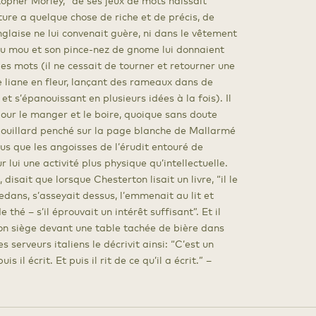
topher Morley, “de ses jeux de mots naissait
iture a quelque chose de riche et de précis, de
glaise ne lui convenait guère, ni dans le vêtement
au mou et son pince-nez de gnome lui donnaient
es mots (il ne cessait de tourner et retourner une
 liane en fleur, lançant des rameaux dans de
et s’épanouissant en plusieurs idées à la fois). Il
 pour le manger et le boire, quoique sans doute
ribouillard penché sur la page blanche de Mallarmé
lus que les angoisses de l’érudit entouré de
r lui une activité plus physique qu’intellectuelle.
sait que lorsque Chesterton lisait un livre, “il le
edans, s’asseyait dessus, l’emmenait au lit et
de thé – s’il éprouvait un intérêt suffisant”. Et il
on siège devant une table tachée de bière dans
 serveurs italiens le décrivit ainsi: “C’est un
is il écrit. Et puis il rit de ce qu’il a écrit.” –