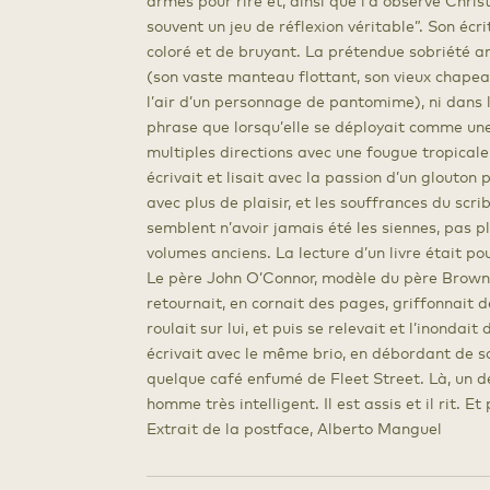
armes pour rire et, ainsi que l’a observé Chris
souvent un jeu de réflexion véritable”. Son écr
coloré et de bruyant. La prétendue sobriété an
(son vaste manteau flottant, son vieux chape
l’air d’un personnage de pantomime), ni dans l
phrase que lorsqu’elle se déployait comme une
multiples directions avec une fougue tropicale 
écrivait et lisait avec la passion d’un glouton
avec plus de plaisir, et les souffrances du sc
semblent n’avoir jamais été les siennes, pas p
volumes anciens. La lecture d’un livre était pou
Le père John O’Connor, modèle du père Brown, di
retournait, en cornait des pages, griffonnait d
roulait sur lui, et puis se relevait et l’inondait 
écrivait avec le même brio, en débordant de s
quelque café enfumé de Fleet Street. Là, un des
homme très intelligent. Il est assis et il rit. Et pu
Extrait de la postface, Alberto Manguel