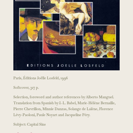
Paris, Éditions Joëlle Losfeld, 1996
Softcover, 327 p.
Selection, foreword and author references by Alberto Manguel.
Translation from Spanish by J.-L. Babel, Marie-Hélène Bernaille,
Pierre Chevrillon, Minnie Danzas, Solange de Lalène, Florence
Lévy-Paoloni, Paule Noyart and Jacqueline Péry.
Subject: Capital Sins