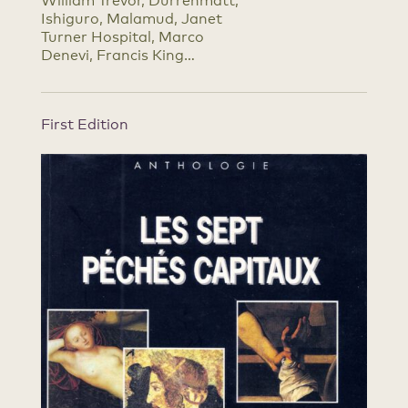
William Trevor, Dürrenmatt,
Ishiguro, Malamud, Janet
Turner Hospital, Marco
Denevi, Francis King…
First Edition